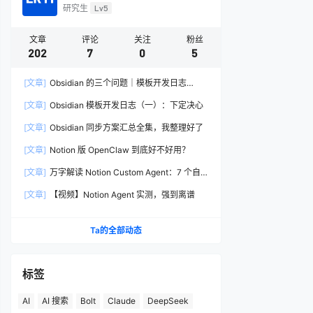
研究生
Lv5
文章
评论
关注
粉丝
202
7
0
5
[文章]
Obsidian 的三个问题｜模板开发日志
（二）
[文章]
Obsidian 模板开发日志（一）：下定决心
[文章]
Obsidian 同步方案汇总全集，我整理好了
[文章]
Notion 版 OpenClaw 到底好不好用？
[文章]
万字解读 Notion Custom Agent：7 个自
动化案例从入门到进阶
[文章]
【视频】Notion Agent 实测，强到离谱
Ta的全部动态
标签
AI
AI 搜索
Bolt
Claude
DeepSeek