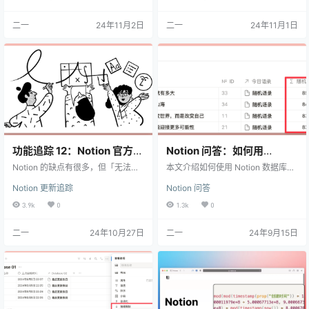
种简单方法：一种是通过日期字段
一要素，显得很单调，无法仅通过
的分组功能，另一种则是添加公式
标题来判断页面大概有哪些内容，
二一
24年11月2日
二一
24年11月1日
字段进行自动判断。阅读本文后，
例如： 但是在 Notion 更新了数据库
你将学会快速筛选上月内容，优化
自动化功能之后（具体见 这篇文
Notion 数据库的管理效率。
章），我们现在可以让数据库根据
字段内容，来自动修改标题名称，
效果如下图所示： 实现方法 首先，
在自动化的触发器中添加触发条
件，如下图…
功能追踪 12：Notion 官方离
Notion 问答：如何用
线真的来了！2024 产品发布
Notion 数据库制作随机语录
Notion 的缺点有很多，但「无法离
本文介绍如何使用 Notion 数据库和
会完整解析
线运行」必定是其中最大、最让人
公式创建随机显示语录的功能。
Notion 更新追踪
Notion 问答
无法全身心投入使用的一个原因，
但这种局面今后即将发生改变。 20
3.9k
0
1.3k
0
24 年 10 月 25 日凌晨 1 点 30 分，
Notion 召开了一场让我连连赞叹的
二一
24年10月27日
二一
24年9月15日
在线发布会，几乎所有的痛点都将
被解决，还有更多的新功能和新特
性，再一次让其他产品望尘莫及，
包括但不限于： 离线功能 数据库表
单功能 Layouts 功能（更自由的页
面布局构建器）…