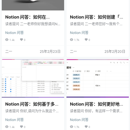
Notion 问答：如何在
Notion 问答：如何创建「间
Notion 中实现文本字段和关
隔自动重复」的通知提醒
读者提问 二一老师你好我想请问Not
读者提问 二一老师您好～我有个需
联页面的自动匹配
ion上的一个操作问题我的数据库中
求是希望给数据库里的某个任务/页
Notion 问答
Notion 问答
有两个字段A1(文本)，A2(relation属
面设置循环提醒。 比如我在健康这
性，关联到其他数据库)，请问可以
个数据库里有一项是心肺复苏，我
1.4k
0
1.7k
0
实现我填写了A1字段的内容后，A2
希望能每隔一个月提醒我复习心肺
能够自动匹配A1中填写的内容吗，
复苏。但我现在要么只能设置单次
二一
25年2月23日
二一
25年2月20日
比如我在A1中填写了20250223，A
的提醒，要么用模板每个月生成一
2能够自动搜索其数据库中标题为20
次“心肺复苏”的页面但无法做到同时
250223的内容并匹配吗？ 我的回答
生成日期提醒。因为在模板设置里
首先可以确定的一点是，Relation
的日期中只能提前选定某一个具体
字段并不具备自动关联能力，需要…
的时间，而不能根据模板生成的时
间来滚动生成新的日期。 我刚刚又
研究了一下，模板里的日期可以…
Notion 问答：如何基于多列
Notion 问答：如何更好地记
checkbox 状态实现自动日
录和管理工作日报
读者提问 你好,请问为什么我这个只
读者提问 你好，有这样一个需求：
期推进
显示第一个condition(如果“start”有
我需要每天记录工作日志，目前是
Notion 问答
Notion 问答
数值，就加一天）, 后面多个复合条
按月建立一个文档，先写日期，然
件的结果设置无效（如果start和day
后在下面记录当日的工作内容，方
1.4k
0
1.7k
0
1同时有数值，就加2天，以此类
便后期查询，比如写绩效等等。每