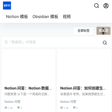
七天重构信息秩序
用一套系统管理
模板详情
笔记、任务、项目与人生
Notion 模板
Obsidian 模板
视频
全部标签
数据库
Notion 问答：Notion 数据
Notion 问答：如何创建生日
库记账，如何自动更新账户
倒计时提醒？
问题背景 以下是一个简易的记账模
读者提问 老师，如果我想做生日倒
余额？
块，课程读者希望能够在「我的资
计时，notion 如何不考虑年份，每
Notion 问答
Notion 问答
产分布」数据库中，实时更新每个
年都能提醒我这个生日还剩多少
月的最新余额情况 解法参考 首先将
天？ 我的回答 分析一下 简单分析一
1.3k
0
1.4k
0
「3 月」这个页面通过 Relation 关
下这个需求，可能存在 3 种情况：