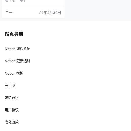
2.1k
0
一个筛选项，筛选条件为「Parent it
em: Is not empty」 如此一来，就算
二一
24年4月30日
刷新页面，子项也会被全部展开：
想让 Notion 真正用起来？试试 FLO.
W Notion 系统（Basic ¥199 / Pro
¥299 / Max ¥3…
站点导航
Notion 课程介绍
Notion 更新追踪
Notion 模板
关于我
友情链接
用户协议
隐私政策