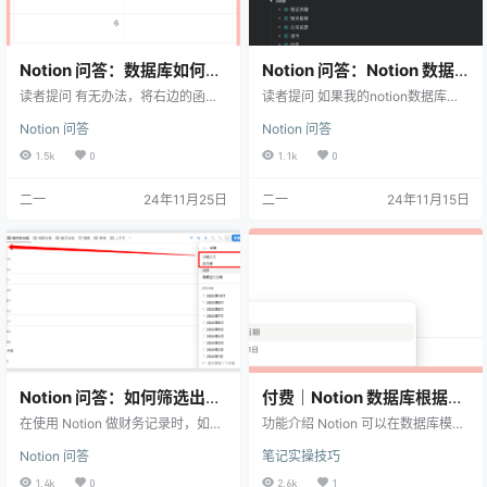
Notion 问答：数据库如何调
Notion 问答：Notion 数据
用 sum 的值来计算？
库层级嵌套太深怎么办？
读者提问 有无办法，将右边的函数
读者提问 如果我的notion数据库嵌
字段（使用频率的占比）根据左边
套很深我该如何查看数据库中的内
Notion 问答
Notion 问答
的数据计算出来？ 比如说：6 那一
容而不用一个一个打开呢，功能类
行，函数字段（使用频率的占比）=
似于思维导图。 我的回答 首先 Noti
1.5k
0
1.1k
0
6/15 我的回答 Notion 目前没办法直
on 本身不支持原生的思维导图，因
接调用 Sum 的值来参与 Formula 的
此如果你希望用思维导图的管理思
二一
24年11月25日
二一
24年11月15日
计算，只能采用间接的方式。 这涉
维来管理 Notion 数据库，那这个问
及到 Notion 的众多功能，包括： R
题从一开始就是无解的。 然后再来
elation 与 Rollup 的基本应用 map
分析为什么会出现「数据库嵌套很
函数的调用 用 format() 函数将数字
深」这样的情况，我猜测你是希望
转化为…
用一个（或者少量几个）数据库来
管理所有的文档，这样做必然会导
致「多…
Notion 问答：如何筛选出上
付费｜Notion 数据库根据字
个月的内容
段内容自动设置标题名称
在使用 Notion 做财务记录时，如何
功能介绍 Notion 可以在数据库模板
筛选出上月的开销数据可能会遇到
（含自动化模板）
中，使用 @今天 这样的变量，来让
Notion 问答
笔记实操技巧
一些挑战，尤其是在日期筛选条件
自动生成的页面带上当天的日期标
较为有限的情况下。本篇将介绍两
题 但是这样一来，标题只有日期这
1.4k
0
2.6k
1