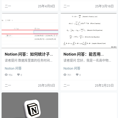
联到所有资产账户上 然后添加一个
今年的生日还没到 今年的生日就在
二一
25年4月9日
二一
25年3月16日
函数，用来显示每个账户分别的最
今天 今年的生日已经过了 因为存在
新余额。注意，如果有更多资产账
3 种情况需要判断，所以需要用到 if
户，只需要按照下图所示格式自行
s () 函数，然后将「生日日期」与 to
修改这段函数即可。 简单解释一下
day () 这个内置的函数进行比较。
这个函数 首先使用 ⁠lets() 定义了两
关联课程 ifs() 函数解析：《Noti…
个变量： ⁠zfb：3 月记录…
Notion 问答：如何统计子项
Notion 问答：能否用
目 sub-item 的时间范围？
Notion 制作物理共享知识
读者提问 数据库里面的任务时间能
读者提问 您好，我是一名高中物理
否由其所有子任务的时间自动计算
库？
老师，以往使用latex编辑带有大量
Notion 问答
Notion 问答
生成呢？如下图： 我的回答 可以使
物理公式和数学公式的文献，但是
用 Rollup（汇总）这个字段来辅助
不成体系，现在想着通过notion来实
956
0
751
0
解决这个问题。 假设我们构建了这
现，并想要制作一个物理知识的知
样一个「项目 - 任务」结构的数据
识库，并授权给学生访问阅读使
二一
25年3月5日
二一
25年2月23日
库 现在的目标是在「项目」页面
用，请问用notion可以吗？或者有更
中，统计所有子任务的时间范围，
适合我的软件吗？ 我的回答 首先可
得到下面这样的效果 具体解法如
以确定的是 Notion 完全支持这个需
下。 首先，汇总字段本身自带日期
求，并且会比大多数产品都更加合
范围统计功能，所以我们可以创建
适，原因有以下几点： 支持 KaTex
两个「汇总」，分别统计子任务的
语法，这是 LaTeX …
「最早时间」与「最…