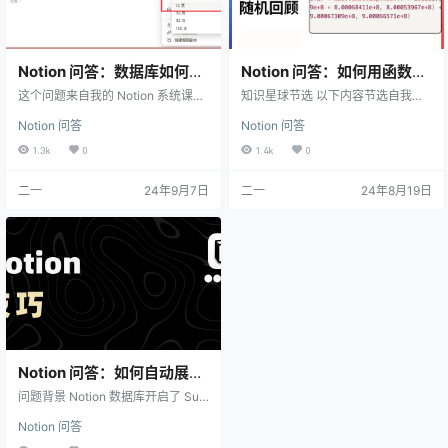
Notion 问答：数据库如何只
Notion 问答：如何用函数实
显示最近一条更新
现随机回顾
这个问题来自我的 Notion 系统课程
知识星球节选 以下内容节选自我的
的读者提问，现在我将回答分享于
Notion 知识星球，点击了解更多 No
Notion 问答
Notion 问答
此。 首先，Notion 的数据库虽然有
tion 的数据库所呈现的内容都必须
加载页数限制，但最少也需要有 10
按照一定的逻辑进行排序，这样一
1.3k
0
1.4k
0
条，因此就不能实现「只显示最后
来就没办法达到「随机浏览」的目
一条」的需求： 因此我们需要借助
的，不过用 Notion Formula 的一串
二一
24年9月7日
二一
24年8月19日
另一个数据库，以及一些函数公式
函数，可以间接达到随机浏览的目
的帮助。 基本思路如下： 将数据库
的。 函数原理 用页面的「创建时
01 中的页面 A1、A2、A3、A4 等
间」与「当前时间」以及若干个大
页面全部关联到数据库 02 中的页面
的常数进行运算，然后得到一个伪
B（命名为最后更新条目」 在数据库
随机数 让数据库对这些随机数进行
02 中创…
排序 因为「当前时间」一直…
Notion 问答：如何自动展开
数据库的子项（Sub-
问题背景 Notion 数据库开启了 Sub
items）
-items 模式 每次页面刷新，子项都
Notion 问答
会被折叠起来，于是每次查看页
面，都需要重新展开 解决方法 添加