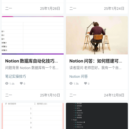
推），单复合条件的没设置成功是
天工作内容包括了周会、项目的专
二一
25年1月26日
二一
25年1月24日
为什么 我的回答 首先，用来判断某
题讨论等等，比如1月的1、14、29
个字段是否为空值，最好是用 empt
号、2月的10号、28号分别讨论了A
y () 这个函数，当字段是空值时，e
项目的内容，如何能快速汇总出某
mpty ("Property XX") 会得到 tr…
个期间、某个项目全部的内容，同
时还不影响按月或日期查询当时的
工作内容。多谢。 我的回答 解法一
最简单的办法就是用 …
Notion 数据库自动化技巧：
Notion 问答：如何搭建可共
让子页面自动继承父页面的
享协作的日历数据库？
问题背景 Notion 数据库有一个名叫
读者提问 老师您好，我有一个自用
关联属性
子项目（sub-items）的功能，可以
的日历数据库。现在我想给女朋友
笔记实操技巧
Notion 问答
在数据库中，创建类似树状文件夹
共同建一个新的日历，我们可以共
的分级结构。 关联阅读：《Notion
同编辑这个新日历，然后这个日历
1.6k
0
1.5k
0
数据库 Sub-items 解析》 搜索关键
的数据可以同步到我的老日历里
词「Sub-items 的特性」 不过在创
面，请问怎么实现比较方便呢，wor
二一
25年1月10日
二一
24年12月9日
建子页面的时候，子页面的没办法
kspace 或许能解决但是不想付费。
继承主页面的关联（Relation），每
我的回答 你好，这个问题需要分两
次都需要手动选择，显得有些麻
种情况来解答： 你可以允许「自用
烦。 那么有没有什么办法，可以让
日历」被看到 你不想「自用日历」
子页面创建的时候，就自动继承主
被看到 情况一：允许自用日历被看
页面…
到 你只需要创建一个「自用日历」
的镜像数据库，然…