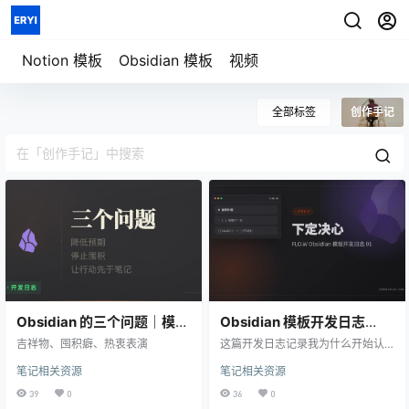
七天重构信息秩序
用一套系统管理
模板详情
笔记、任务、项目与人生
Notion 模板
Obsidian 模板
视频
全部标签
创作手记
Obsidian 的三个问题｜模板
Obsidian 模板开发日志
开发日志（二）
（一）：下定决心
吉祥物、囤积癖、热衷表演
这篇开发日志记录我为什么开始认
真开发 FLO.W Obsidian 模板，以及
笔记相关资源
笔记相关资源
我对 Notion、AI 时代笔记价值和 O
bsidian 模板设计的重新思考。
39
0
36
0