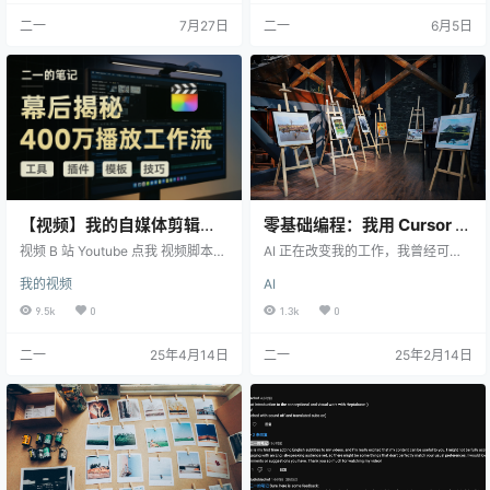
二一
7月27日
二一
6月5日
【视频】我的自媒体剪辑工
零基础编程：我用 Cursor AI
作流，从0到1的视频制作指
做了自动水印 + 描边的小工
视频 B 站 Youtube 点我 视频脚本
AI 正在改变我的工作，我曾经可望
南
开场 在我的评论和私信中，有两类
具
不可及的「程序自动化」工作流，
我的视频
AI
问题最常出现，你能推荐一款笔记
在 Cursor 的帮助下，终于有了一些
软件吗？以及你的视频是怎么剪
雏形。 我是一个对文章配图有很高
9.5k
0
1.3k
0
的？第一个问题我用了 15 期视频来
要求的人，无法忍受自己的文章出
回答，而今天我将毫无保留地分享
现图片颜色与背景颜色一样的情
二一
25年4月14日
二一
25年2月14日
我的业余土法剪辑心得，看看我都
况，就像下图这样，段后距变得不
用了哪些简单粗暴的工具和方法，
一致了 但如果可以给配图加上边框
让我能零基础自学剪辑，并独立完
或者描边，整体观感就会好很多 没
成这 15 期笔记软件测评视频的创
错，本文的所有配图就通过 Python
作，不同工具对应的时间轴如图所
自动化脚本，加上了黑色的描边，
示。 你也可以借此机会了解，一个
并在右下角添加了一行水印。 这一
自媒体牛马究…
切只花了我…