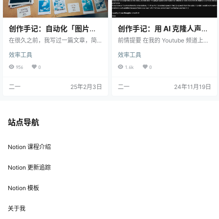
创作手记：自动化「图片压
创作手记：用 AI 克隆人声，
缩 + 添加描边 + 图床上传」
并翻译成英语音轨
在很久之前，我写过一篇文章，简
前情提要 在我的 Youtube 频道上，
工作流
单介绍了 Mac 上最好用的图片压缩
有观众建议采用 AI 克隆人声，然后
效率工具
效率工具
工具 Clop，到现在已经用了超过半
制作英语配音，以便提高视频观
年时间，它已经完全融入了我日常
感，所以我做了一些尝试。 将 SRT
956
0
1.6k
0
的写作工作流中。 今天我打算进一
字幕翻译成英语 我用的是谷歌搜到
步发挥 Clop 的潜力，让它与苹果的
的这个 GPT Subtitler 工具进行翻
二一
25年2月3日
二一
24年11月19日
快捷指令（Shortcut）进行联动，
译，可以选择不同的 AI 模型来翻译
完成以下需求： 自动压缩复制到剪
字幕。它虽然内置了翻译的提示
贴板的图片 压缩之后，自动调用快
词，但我还是用 ChatGPT 优化了一
捷指令，给图片添加黑色描边 记录
下，使其更适配我的视频内容。 因
一下实现过程。 创建快捷指令 在 C
为我视频剪辑的频率比较低，所以
站点导航
herry Studio +…
我选择的是购…
Notion 课程介绍
Notion 更新追踪
Notion 模板
关于我