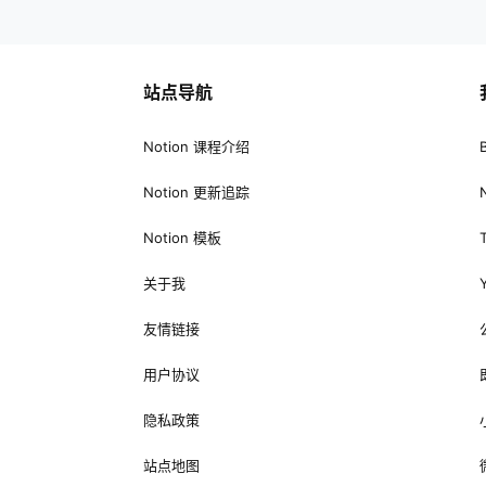
了中文名称。你再也不会看不懂直译成面
的负
包屑的「Breadcrumb」 到底是…
站点导航
Notion 课程介绍
Notion 更新追踪
Notion 模板
关于我
友情链接
用户协议
隐私政策
站点地图