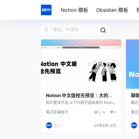
Notion 模板
Obsidian 模板
Notion 中文版抢先预览｜大的要
聊聊
来了
我
知识星球节选 以下内容节选自我的 Notion
最近
知识星球，点击了解更多 上个月的传言已
子直
笔记实操技巧
4.1k
0
笔记
经变为现实，Notion 正在兑现中文版的承
大关
诺。 Notion 安卓测试版已经更新了完整的
更新
中文界面，本文将带大家抢先预览一下安
个时
二一
24年8月12日
卓中文版的使用效果、如何更新安卓中文
面更
版。 中文版带来了哪些变化 区块名称全面
限时
汉化 首先，所有的基础区块功能现在都有
消息