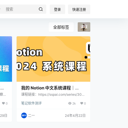
登录
快速注册
模板详情
全部标签
课程
南
我的 Notion 中文系统课程｜
2024 最新介绍
观察到
课程链接：https://sspai.com/series/303/
了课
list 想让 Notion 真正用起来？试试 FLO.W
0
笔记软件测评
2k
0
部分
Notion 系统（Basic ¥199 / Pro ¥299 / Ma
些内
x ¥349）——了解 FLO.W →
 我
29日
二一
24年4月22日
题的
题本
这篇