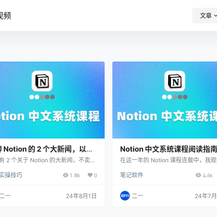
七天重构信息秩序
视频
文章
用一套系统管理
笔记、任务、项目与人生
 Notion 的 2 个大新闻，以及
Notion 中文系统课程阅读指
的最新课程
（2024 版）
有 2 个关于 Notion 的大新闻，不卖关
在这一年的 Notion 课程连载中，我
接放开头 Notion 全球用户数突破 1 亿
这么一种现象，有相当一部分读者买
实操技巧
1.8k
0
笔记软件
4.6k
 Notion 官方中文有望在今年 8 月获得
程之后就放着，从来不看；还有一小
 终究是好事多磨，我们终于等到了这
读者，因为不确定自己究竟需要看哪
刻。我的 Notion 课程也在近期迎来全
容，于是硬着头皮看完了每一篇文章。
二一
24年8月1日
二一
24年7月
新，并开启 8 折优惠活动，史低价格
觉得，Notion 应当是用来解决具体问
返场。 中文版真的要来了？ 中文版的
工具，如果让学习 Notion 变成了问
出自 Notion 中文社区（非官方性质）
身，就有点本末倒置了。因此我写下