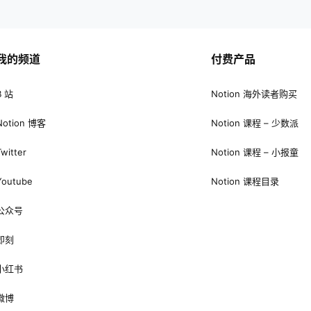
责人 Linmi，原贴地址：点我。 …
文章，希望能给各位读者一些阅读建
以便能减轻一些学习上的负担。 课程
阅读文章…
我的频道
付费产品
B 站
Notion 海外读者购买
Notion 博客
Notion 课程 – 少数派
Twitter
Notion 课程 – 小报童
Youtube
Notion 课程目录
公众号
即刻
小红书
微博