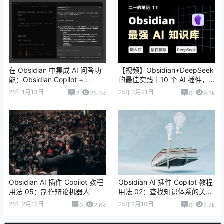
在 Obsidian 中集成 AI 问答功
【视频】Obsidian+DeepSeek
能：Obsidian Copilot +
的最佳实践｜10 个 AI 插件，5
DeepSeek 设置教程
种用法
25年1月13日
25年3月21日
2
25.3k
0
9.5k
Obsidian AI 插件 Copilot 教程
Obsidian AI 插件 Copilot 教程
用法 05：制作辩论机器人
用法 02：查找知识体系的关键
缺失
25年2月12日
25年2月10日
0
2.6k
0
2.7k