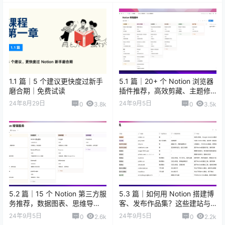
1.1 篇｜5 个建议更快度过新手
5.1 篇｜20+ 个 Notion 浏览器
磨合期｜免费试读
插件推荐，高效剪藏、主题修
改、侧边目录、PDF 导出
24年8月29日
24年9月5日
0
3.8k
0
3.5k
5.2 篇｜15 个 Notion 第三方服
5.3 篇｜如何用 Notion 搭建博
务推荐，数据图表、思维导
客、发布作品集？这些建站与
图、自动化流程、小组件
互动运营工具值得推荐
24年9月5日
24年9月5日
0
2.6k
0
2.2k