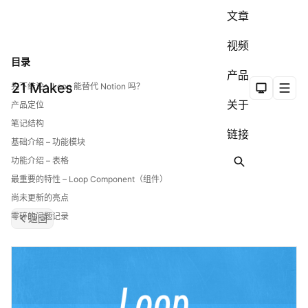
文章
视频
目录
产品
21 Makes
先下结论：Loop 能替代 Notion 吗？
切换明暗
导航
关于
产品定位
笔记结构
链接
基础介绍 – 功能模块
功能介绍 – 表格
搜索
最重要的特性 – Loop Component（组件）
尚未更新的亮点
零碎的问题记录
返回