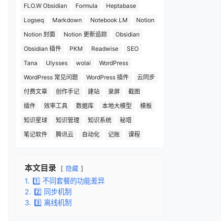
FLO.W Obsidian
Formula
Heptabase
Logseq
Markdown
Notebook LM
Notion
Notion 封面
Notion 更新追踪
Obsidian
Obsidian 插件
PKM
Readwise
SEO
Tana
Ulysses
wolai
WordPress
WordPress 常见问题
WordPress 插件
云同步
付费文章
创作手记
建站
录屏
截图
插件
效率工具
数据库
本地大模型
模板
知识星球
知识管理
知识系统
秘塔
笔记软件
腾讯云
自动化
记账
课程
本文目录
隐藏
1.
1️⃣ 不同套餐的功能差异
2.
2️⃣ 同步机制
3.
3️⃣ 离线机制