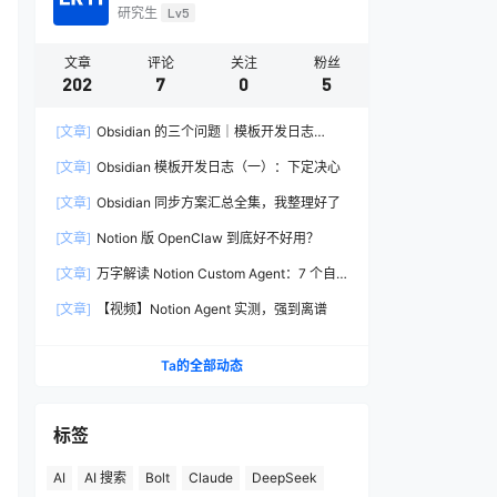
研究生
Lv5
文章
评论
关注
粉丝
202
7
0
5
[文章]
Obsidian 的三个问题｜模板开发日志
（二）
[文章]
Obsidian 模板开发日志（一）：下定决心
[文章]
Obsidian 同步方案汇总全集，我整理好了
[文章]
Notion 版 OpenClaw 到底好不好用？
[文章]
万字解读 Notion Custom Agent：7 个自
动化案例从入门到进阶
[文章]
【视频】Notion Agent 实测，强到离谱
Ta的全部动态
标签
AI
AI 搜索
Bolt
Claude
DeepSeek