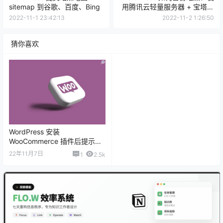
sitemap 到谷歌、百度、Bing
用腾讯云轻量服务器 + 宝塔面
板一键备份
2022-11-1 23:42:13
2022-11-2 1:26:50
猜你喜欢
WordPress 安装
WooCommerce 插件后提示致
命错误 class-wc-regenerate-
22年11月7日
1
2.5k
images-request.php