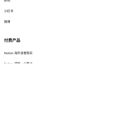
即刻
小红书
微博
付费产品
Notion 海外读者购买
Notion 课程 – 少数派
Notion 课程 – 小报童
Notion 课程目录
Copyright © 2026
二一的笔记
闽ICP备2022015368号
查询 25 次，耗时 0.8002 秒