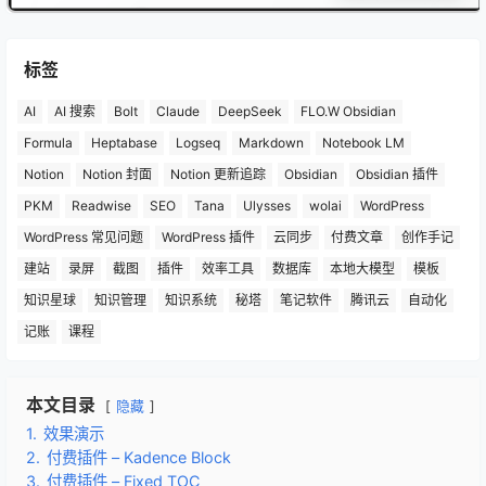
标签
AI
AI 搜索
Bolt
Claude
DeepSeek
FLO.W Obsidian
Formula
Heptabase
Logseq
Markdown
Notebook LM
Notion
Notion 封面
Notion 更新追踪
Obsidian
Obsidian 插件
PKM
Readwise
SEO
Tana
Ulysses
wolai
WordPress
WordPress 常见问题
WordPress 插件
云同步
付费文章
创作手记
建站
录屏
截图
插件
效率工具
数据库
本地大模型
模板
知识星球
知识管理
知识系统
秘塔
笔记软件
腾讯云
自动化
记账
课程
本文目录
隐藏
1.
效果演示
2.
付费插件 – Kadence Block
3.
付费插件 – Fixed TOC