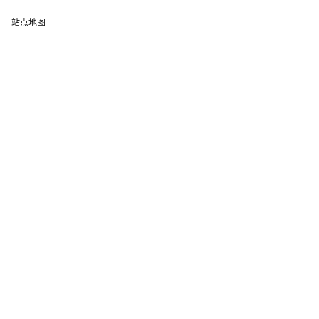
站点地图
FLO.W Obsidian 模板
我的频道
B 站
Notion 博客
Twitter
Youtube
公众号
即刻