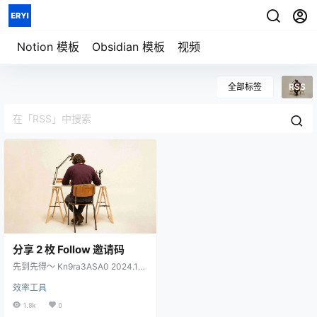
七天重构信息秩序
用一套系统管理
模板详情
笔记、任务、项目与人生
Notion 模板
Obsidian 模板
视频
全部标签
RSS
分享 2 枚 Follow 邀请码
先到先得～ Kn9ra3ASA0 2024.10.
07 18:26 更新，邀请码已被使用 再
效率工具
新增一枚邀请码 MugavXJ2N6，先
到先得 2024-10-10 22:13:20 更
1.8k
0
新，所有邀请码均已被使用 如果你