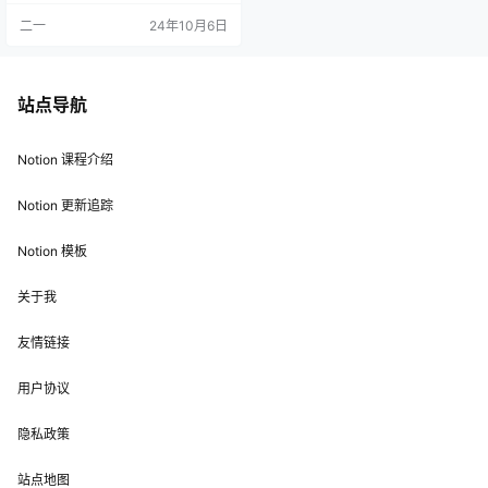
想把 Notion 用得更系统、更高效，
二一
24年10月6日
可以来看看我做的模板工具 FLO.W
思流 —— 了解 FLO.W →
站点导航
Notion 课程介绍
Notion 更新追踪
Notion 模板
关于我
友情链接
用户协议
隐私政策
站点地图