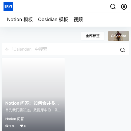
七天重构信息秩序
用一套系统管理
模板详情
笔记、任务、项目与人生
Notion 模板
Obsidian 模板
视频
全部标签
Calendar
Notion 问答：如何合并多个
日历数据库？
首先我们要知道，数据库中的一条
数据必须要具备一个 Date 字段才能
Notion 问答
够在日历视图中显示： 同时，一个
日历视图一次只能选择一个 Date 字
3.1k
0
段来作为日历源（如下图红框）。