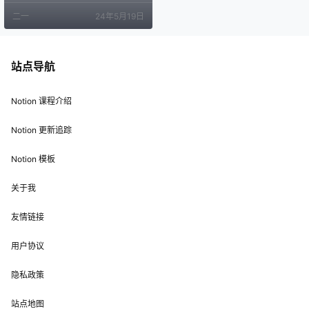
所以就算一条数据同时具备多个 Dat
二一
24年5月19日
e 字段，例如有「开始时间」和「结
束时间」，日历也只能选择其中之
一来显示。 同一个数据库尚且只能
选择一个 Date 字段来显示，而不同
的数据库又必然具备不同的 Date 字
站点导航
段，所以一般来说我们是无…
Notion 课程介绍
Notion 更新追踪
Notion 模板
关于我
友情链接
用户协议
隐私政策
站点地图