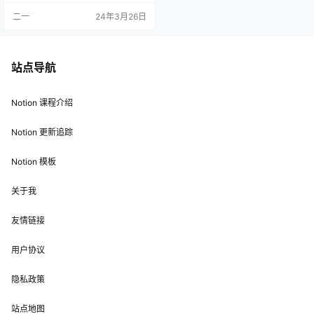
Hexo 之前，你需要具备一定的 Mar
二一
24年3月26日
kdown 基础，推荐观看我的 这期视
频 。 一、搭建环境，部署本地的 H
exo 博客 打开 Mac 自带的 终端 使
用 command+P，输入关键词 终端
…
站点导航
Notion 课程介绍
Notion 更新追踪
Notion 模板
关于我
友情链接
用户协议
隐私政策
站点地图