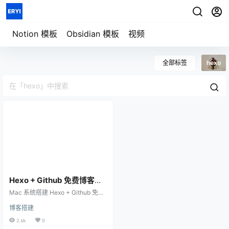
七天重构信息秩序
用一套系统管理
模板详情
笔记、任务、项目与人生
Notion 模板
Obsidian 模板
视频
全部标签
hexo
Hexo + Github 免费博客搭
建全流程（Mac 系统）｜新
Mac 系统搭建 Hexo + Github 免费
手教程、零基础手把手教学
博客全流程｜新手教程、零基础手
博客搭建
把手教学 一、搭建环境，部署本地
的 Hexo 博客 二、本地文章发布测
2.6k
0
试 三、将 Hexo 部署到 Github 使用