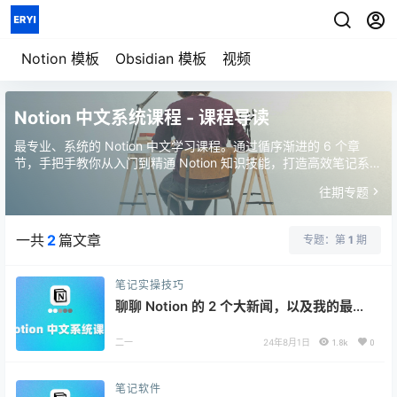
七天重构信息秩序
用一套系统管理
模板详情
笔记、任务、项目与人生
Notion 模板
Obsidian 模板
视频
Notion 中文系统课程 - 课程导读
最专业、系统的 Notion 中文学习课程。通过循序渐进的 6 个章
节，手把手教你从入门到精通 Notion 知识技能，打造高效笔记系
统，提升个人生产力
往期专题
一共
2
篇文章
专题：第
1
期
笔记实操技巧
聊聊 Notion 的 2 个大新闻，以及我的最新
课程
二一
24年8月1日
1.8k
0
笔记软件